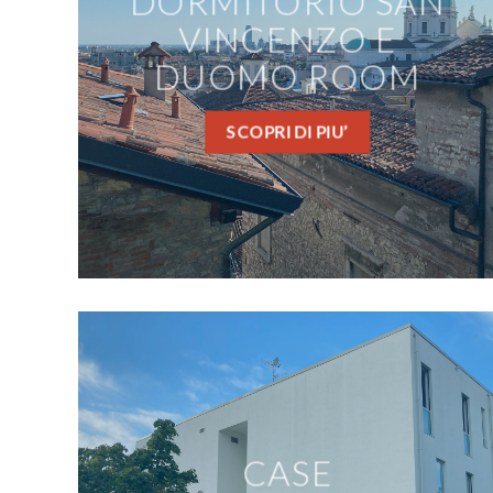
DORMITORIO SAN
VINCENZO E
DUOMO ROOM
SCOPRI DI PIU’
CASE