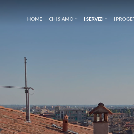
Salta
ai
HOME
CHI SIAMO
I SERVIZI
I PROGE
contenuti