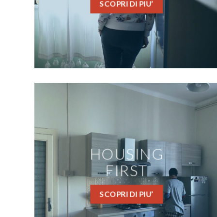
SCOPRI DI PIU’
HOUSING
FIRST
SCOPRI DI PIU’